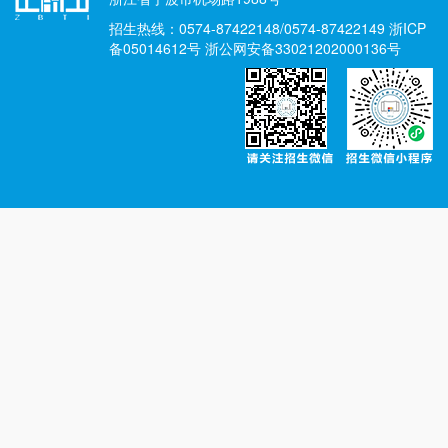
招生热线：0574-87422148/0574-87422149 浙ICP
备05014612号 浙公网安备33021202000136号