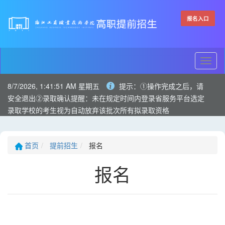
报名入口
切
换
8/7/2026, 1:41:51 AM 星期五
提示：①操作完成之后，请
导
安全退出②录取确认提醒：未在规定时间内登录省服务平台选定
航
录取学校的考生视为自动放弃该批次所有拟录取资格
首页
提前招生
报名
报名