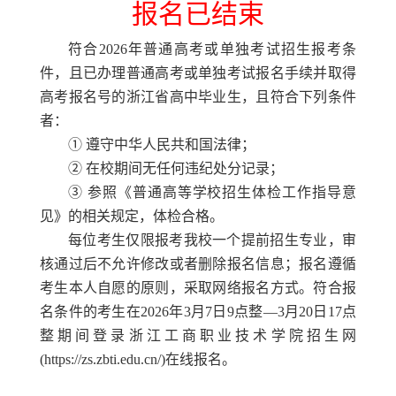
报名已结束
符合
20
26年普通高考或单独考试招生报考条
件，且已办理普通高考或单独考试报名手续并取得
高考报名号的浙江省高中毕业生，且符合下列条件
者：
① 遵守中华人民共和国法律；
② 在校期间无任何违纪处分记录；
③ 参照《普通高等学校招生体检工作指导意
见》的相关规定，体检合格。
每位考生仅限报考我校一个提前招生专业，审
核通过后不允许修改或者删除报名信息；
报名遵循
考生本人自愿的原则，采取网络报名方式。符合报
名条件的考生在
20
26年3月7日9点整—
3
月
20日17点
整
期间登录
浙江工商职业技术学院招生网
(
https://zs.zbti.edu.cn/
)在线
报名
。