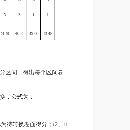
3
2
1
1
51-49
48-46
45-43
42-40
赋分区间，得出每个区间卷
换，公式为：
为待转换卷面得分；t2、t1