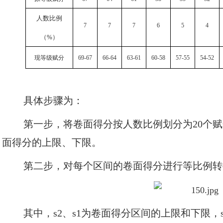
人数比例
7
7
7
6
5
4
（
%
）
现等级赋分
69-67
66-64
63-61
60-58
57-55
54-52
具体步骤为：
第一步，将卷面得分按人数比例划分为20个
面得分的上限、下限。
第二步，对每个区间的卷面得分进行等比例转
其中，s2、s1为卷面得分区间的上限和下限，s