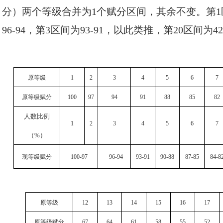
分）两个等级合并为1个赋分区间，其余不变。第1区间
96-94，第3区间为93-91，以此类推，第20区间为42
原等级
1
2
3
4
5
6
7
原等级赋分
100
97
94
91
88
85
82
人数比例
1
2
3
4
5
6
7
（
%
）
现等级赋分
100-97
96-94
93-91
90-88
87-85
84-8
原等级
12
13
14
15
16
17
原等级赋分
67
64
61
58
55
52